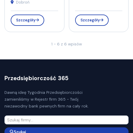
Dobroń
Szczegóły
Szczegóły
1 - 6 z 6 wpisów
Przedsiębiorczość 365
Dawną ideę Tygodnia Przedsiębiorczości
zamieniliśmy w Rejestr firm 365 - Twój
niezawodny bank pewnych firm na cały rok.
Szukaj