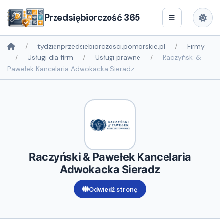
Przedsiębiorczość 365
tydzienprzedsiebiorczosci.pomorskie.pl
Firmy
Usługi dla firm
Usługi prawne
Raczyński &
Pawełek Kancelaria Adwokacka Sieradz
Raczyński & Pawełek Kancelaria
Adwokacka Sieradz
Odwiedź stronę