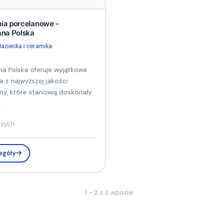
ia porcelanowe -
ana Polska
łazienka i ceramika
na Polska oferuje wyjątkowe
a z najwyższej jakości
ny, które stanowią doskonały
.
rzych
egóły
1 - 2 z 2 wpisów