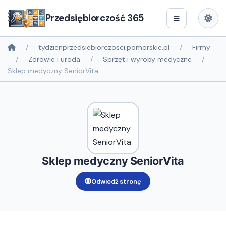
Przedsiębiorczość 365
tydzienprzedsiebiorczosci.pomorskie.pl
Firmy
Zdrowie i uroda
Sprzęt i wyroby medyczne
Sklep medyczny SeniorVita
Sklep medyczny SeniorVita
Odwiedź stronę