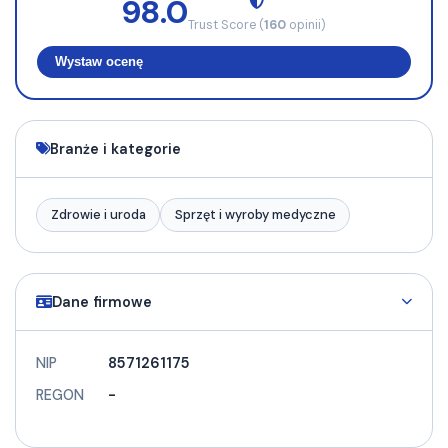
98.0
Trust Score (
160
opinii)
Wystaw ocenę
Branże i kategorie
Zdrowie i uroda
Sprzęt i wyroby medyczne
Dane firmowe
NIP
8571261175
REGON
-