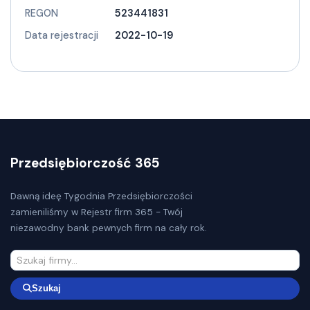
REGON
523441831
Data rejestracji
2022-10-19
Przedsiębiorczość 365
Dawną ideę Tygodnia Przedsiębiorczości
zamieniliśmy w Rejestr firm 365 - Twój
niezawodny bank pewnych firm na cały rok.
Szukaj