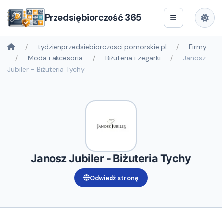
Przedsiębiorczość 365
tydzienprzedsiebiorczosci.pomorskie.pl
Firmy
Moda i akcesoria
Biżuteria i zegarki
Janosz
Jubiler - Biżuteria Tychy
Janosz Jubiler - Biżuteria Tychy
Odwiedź stronę