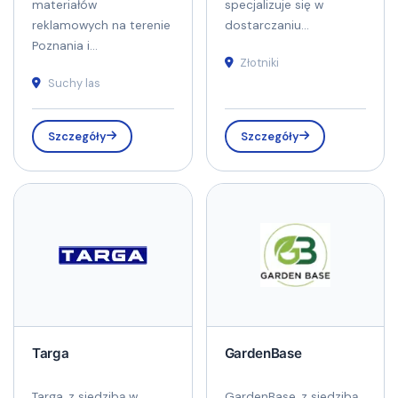
materiałów
specjalizuje się w
reklamowych na terenie
dostarczaniu...
Poznania i...
Złotniki
Suchy las
Szczegóły
Szczegóły
Targa
GardenBase
Targa, z siedzibą w
GardenBase, z siedzibą