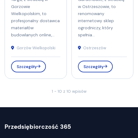
Gorzowie
w Ostrzeszowie, to
Wielkopolskim, to
renomowany
profesjonalny dostawca
internetowy sklep
materiałów
ogrodniczy, który
budowlanych online,...
spełnia...
Gorzów Wielkopolski
Ostrzeszów
Szczegóły
Szczegóły
1 - 10 z 10 wpisów
Przedsiębiorczość 365