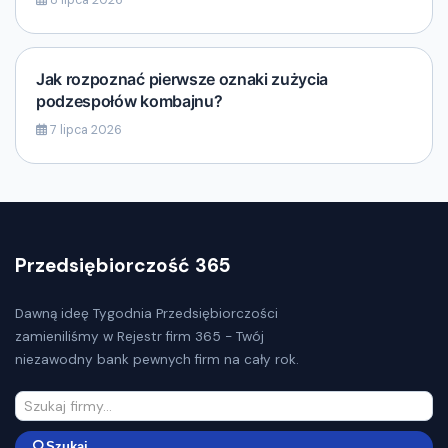
Jak rozpoznać pierwsze oznaki zużycia
podzespołów kombajnu?
7 lipca 2026
Przedsiębiorczość 365
Dawną ideę Tygodnia Przedsiębiorczości
zamieniliśmy w Rejestr firm 365 - Twój
niezawodny bank pewnych firm na cały rok.
Szukaj