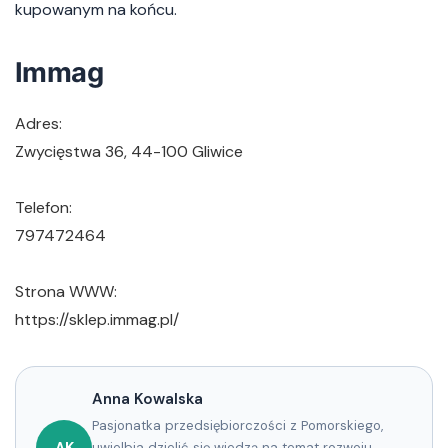
kupowanym na końcu.
Immag
Adres:
Zwycięstwa 36, 44-100 Gliwice
Telefon:
797472464
Strona WWW:
https://sklep.immag.pl/
Anna Kowalska
Pasjonatka przedsiębiorczości z Pomorskiego,
uwielbia dzielić się wiedzą na temat rozwoju