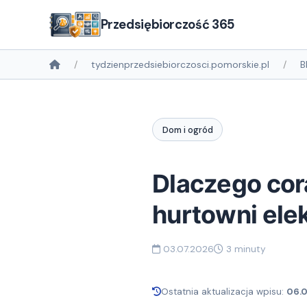
Przedsiębiorczość 365
tydzienprzedsiebiorczosci.pomorskie.pl
B
Dom i ogród
Dlaczego cor
hurtowni ele
03.07.2026
3 minuty
Ostatnia aktualizacja wpisu:
06.0