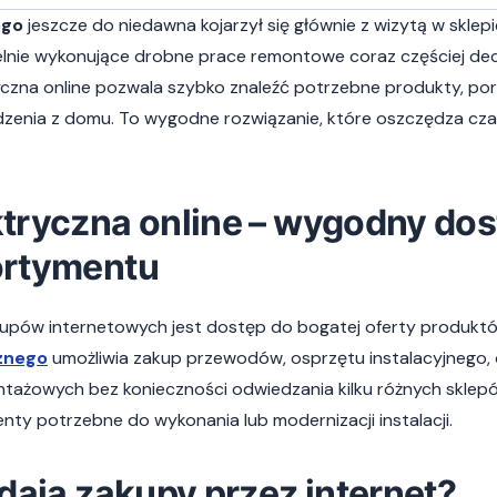
ego
jeszcze do niedawna kojarzył się głównie z wizytą w sklep
elnie wykonujące drobne prace remontowe coraz częściej dec
yczna online pozwala szybko znaleźć potrzebne produkty, po
enia z domu. To wygodne rozwiązanie, które oszczędza czas
tryczna online – wygodny dos
ortymentu
kupów internetowych jest dostęp do bogatej oferty produkt
znego
umożliwia zakup przewodów, osprzętu instalacyjnego, 
ntażowych bez konieczności odwiedzania kilku różnych sklepó
ty potrzebne do wykonania lub modernizacji instalacji.
 dają zakupy przez internet?