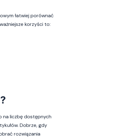
netowym łatwiej porównać
ażniejsze korzyści to:
i?
o na liczbę dostępnych
tykułów. Dobrze, gdy
obrać rozwiązania